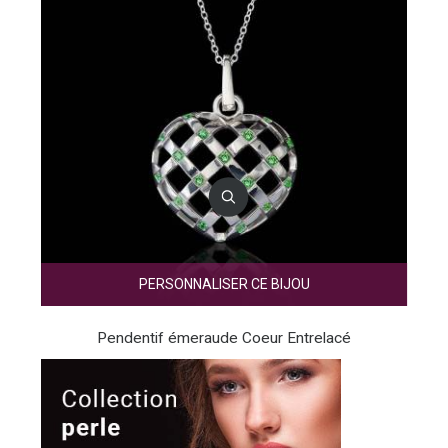
PERSONNALISER CE BIJOU
Pendentif émeraude Coeur Entrelacé