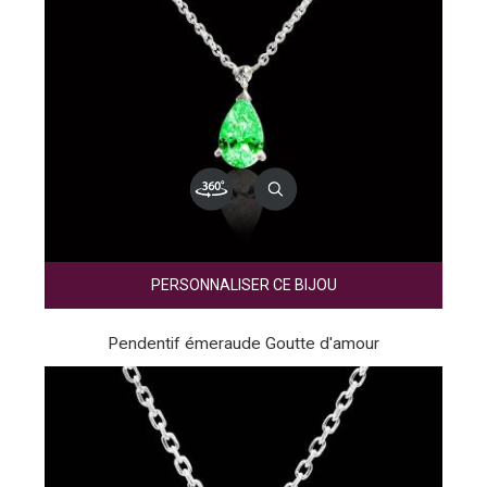
PERSONNALISER CE BIJOU
Pendentif émeraude Goutte d'amour