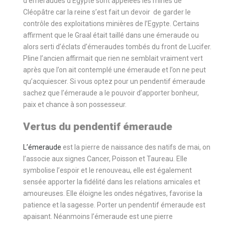
d’émeraudes d’Egypte sont appelées les mines de
Cléopâtre car la reine s’est fait un devoir de garder le
contrôle des exploitations minières de l’Egypte. Certains
affirment que le Graal était taillé dans une émeraude ou
alors serti d’éclats d’émeraudes tombés du front de Lucifer.
Pline l’ancien affirmait que rien ne semblait vraiment vert
après que l’on ait contemplé une émeraude et l’on ne peut
qu’acquiescer. Si vous optez pour un pendentif émeraude
sachez que l’émeraude a le pouvoir d’apporter bonheur,
paix et chance à son possesseur.
Vertus du pendentif émeraude
L’émeraude
est la pierre de naissance des natifs de mai, on
l’associe aux signes Cancer, Poisson et Taureau. Elle
symbolise l’espoir et le renouveau, elle est également
sensée apporter la fidélité dans les relations amicales et
amoureuses. Elle éloigne les ondes négatives, favorise la
patience et la sagesse. Porter un pendentif émeraude est
apaisant. Néanmoins l’émeraude est une pierre