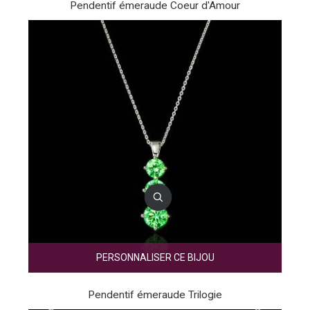
Pendentif émeraude Coeur d'Amour
PERSONNALISER CE BIJOU
Pendentif émeraude Trilogie