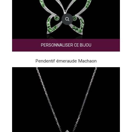
PERSONNALISER CE BIJOU
Pendentif émeraude Machaon