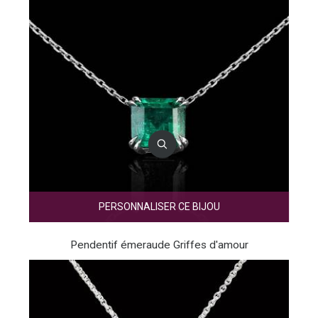
PERSONNALISER CE BIJOU
Pendentif émeraude Griffes d'amour