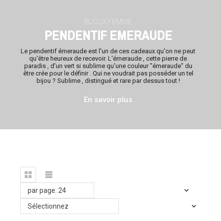
BIJOUX FEMME
PENDENTIF EMERAUDE
Le
pendentif émeraude
est l'un de ces cadeaux qu'on ne peut
qu'être heureux de recevoir. L'émeraude , cette pierre de
paradis , d'un vert si sublime qu'une couleur "émeraude" du
être crée pour le définir . Qui ne voudrait pas posséder un tel
bijou ? Sublime , distingué et rare par dessus tout !
En savoir plus
par page: 24
Sélectionnez