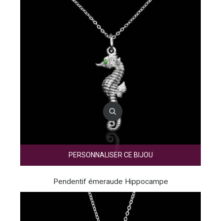
PERSONNALISER CE BIJOU
Pendentif émeraude Hippocampe