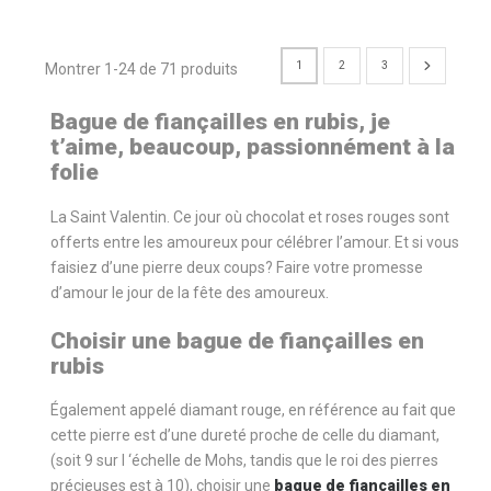
1
2
3
Montrer 1-24 de 71 produits
Bague de fian
ç
ailles en rubis, je
t
’
aime, beaucoup, passionn
é
ment
à
la
folie
La Saint Valentin. Ce jour où chocolat et roses rouges sont
offerts entre les amoureux pour célébrer l’amour. Et si vous
faisiez d’une pierre deux coups? Faire votre promesse
d’amour le jour de la fête des amoureux.
Choisir une bague de fian
ç
ailles en
rubis
Également appelé diamant rouge, en référence au fait que
cette pierre est d’une dureté proche de celle du diamant,
(soit 9 sur l ‘échelle de Mohs, tandis que le roi des pierres
précieuses est à 10), choisir une
bague de fian
ç
ailles en