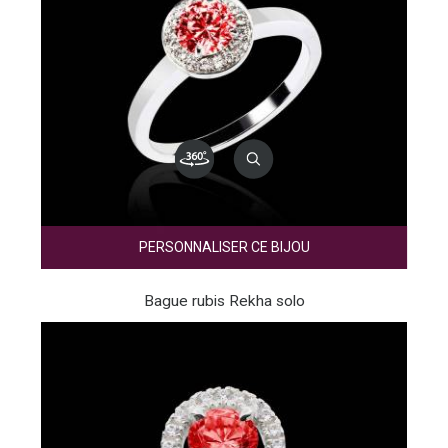
PERSONNALISER CE BIJOU
Bague rubis Rekha solo