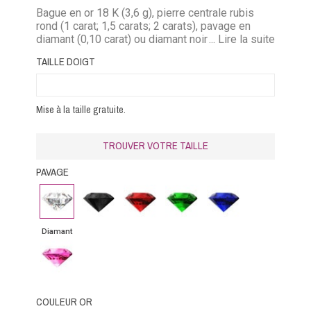
Bague en or 18 K (3,6 g), pierre centrale rubis
rond (1 carat; 1,5 carats; 2 carats), pavage en
diamant (0,10 carat) ou diamant noir (0,10 carat)
... Lire la suite
ou rubis (0,15 carat) ou émeraude (0,08 carat) ou
TAILLE DOIGT
saphir bleu (0,15 carat) ou saphir rose (0,15
carat).
Mise à la taille gratuite.
TROUVER VOTRE TAILLE
PAVAGE
Diamant
Diamant
Rubis
Emeraude
Saphir
noir
bleu
Diamant
Saphir
rose
COULEUR OR