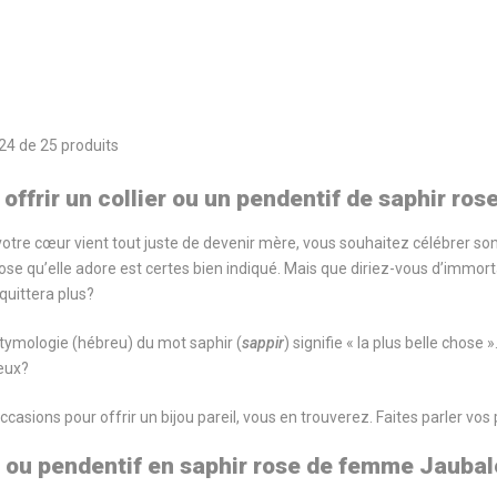
24 de 25 produits
offrir un collier ou un pendentif de saphir ros
votre cœur vient tout juste de devenir mère, vous souhaitez célébrer son
ose qu’elle adore est certes bien indiqué. Mais que diriez-vous d’immor
 quittera plus?
étymologie (hébreu) du mot saphir (
sappir
) signifie « la plus belle chose
deux?
ccasions pour offrir un bijou pareil, vous en trouverez. Faites parler vos
r ou pendentif en saphir rose de femme Jaubal