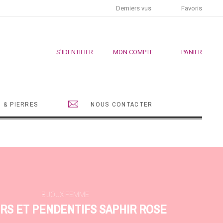
Derniers vus
Favoris
S'IDENTIFIER
MON COMPTE
PANIER
 & PIERRES
NOUS CONTACTER
BIJOUX FEMME
RS ET PENDENTIFS SAPHIR ROSE