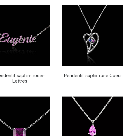
ndentif saphirs roses
Pendentif saphir rose Coeur
Lettres