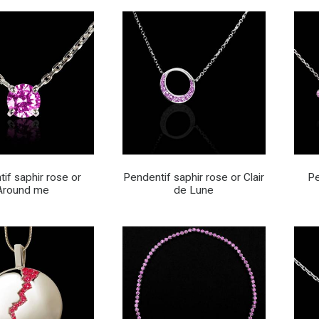
if saphir rose or
Pendentif saphir rose or Clair
Pe
Around me
de Lune