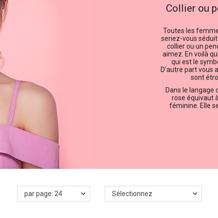
Collier ou 
Toutes les femmes
seriez-vous séduit
collier ou un pe
aimez. En voilà q
qui est le symb
D’autre part vous av
sont étr
Dans le langage d
rose équivaut à
féminine. Elle 
par page: 24
Sélectionnez