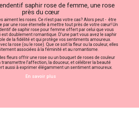
pendentif saphir rose de femme, une rose
pr
è
s du cœur
 aiment les roses. Ce n’est pas votre cas? Alors peut - être
e par une rose éternelle à mettre tout près de votre cœur! Un
ndentif de saphir rose pour femme offert par celui que vous
ui est doublement romantique. D’une part vous avez le saphir
ole de la fidélité et qui protège vos sentiments amoureux.
ec la rose (ou le rose). Que ce soit la fleur ou la couleur, elles
oitement associées à la féminité et au romantisme.
es fleurs offrir une rose ou un bouquet de roses de couleur
 transmettre l’affection, la douceur, et célébrer la beauté
sert aussi à exprimer élégamment un sentiment amoureux.
En savoir plus