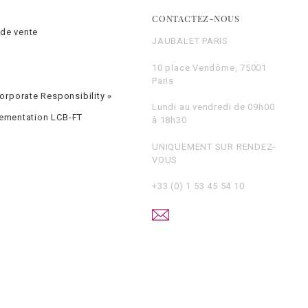
CONTACTEZ-NOUS
 de vente
JAUBALET PARIS
10 place Vendôme, 75001
Paris
rporate Responsibility »
Lundi au vendredi de 09h00
lementation LCB-FT
à 18h30
UNIQUEMENT SUR RENDEZ-
VOUS
+33 (0) 1 53 45 54 10