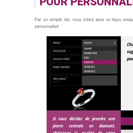
POUR PERSONNALI
Par un simple clic, vous créez ainsi un bijou uni
personnalisé.
Cho
su
pav
Si vous décidez de prendre une
pierre centrale en diamant,
choisissez la qualité de votre