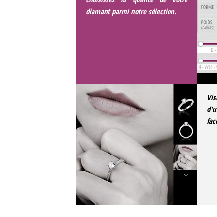
diamant parmi notre sélection.
Vis
d'u
fac