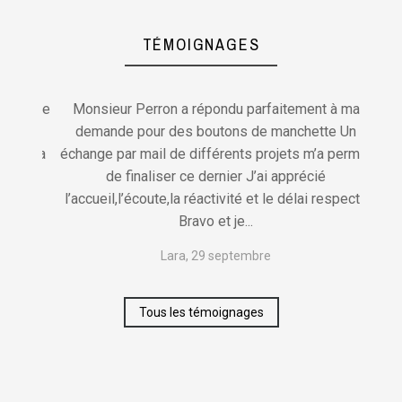
TÉMOIGNAGES
ité de
Monsieur Perron a répondu parfaitement à ma
Je re
e la
demande pour des boutons de manchette Un
son
sur la
échange par mail de différents projets m’a permis
bague
de finaliser ce dernier J’ai apprécié
l’accueil,l’écoute,la réactivité et le délai respecté
Bravo et je...
Lara, 29 septembre
Tous les témoignages