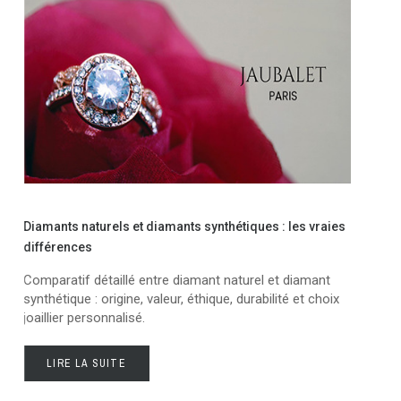
Opa
Diamants naturels et diamants synthétiques : les vraies
qui 
différences
Opa
Comparatif détaillé entre diamant naturel et diamant
aus
synthétique : origine, valeur, éthique, durabilité et choix
joai
joaillier personnalisé.
LIRE LA SUITE