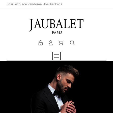
Joaillier place Vendôme, Joaillier Paris