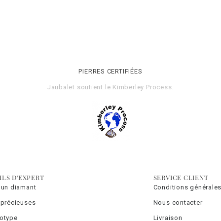
PIERRES CERTIFIÉES
Jaubalet soutient le
Kimberley Process
.
ILS D'EXPERT
SERVICE CLIENT
 un diamant
Conditions générales
 précieuses
Nous contacter
totype
Livraison