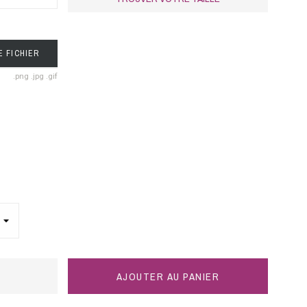
E FICHIER
.png .jpg .gif
AJOUTER AU PANIER