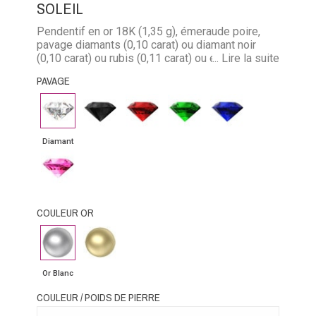
SOLEIL
Pendentif en or 18K (1,35 g), émeraude poire,
pavage diamants (0,10 carat) ou diamant noir
(0,10 carat) ou rubis (0,11 carat) ou émeraude
... Lire la suite
(0,09 carat) ou saphir (0,11 carat). Chaîne forçat
PAVAGE
limée en or 18K , longueur 40 cm et maillon de
0,09 mm.
Diamant
Diamant
Rubis
Emeraude
Saphir
noir
bleu
Diamant
Saphir
rose
COULEUR OR
Or
Or
Blanc
Jaune
Or Blanc
COULEUR / POIDS DE PIERRE