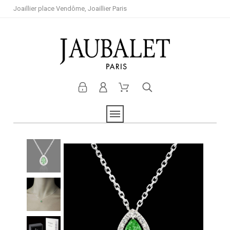
Joaillier place Vendôme, Joaillier Paris