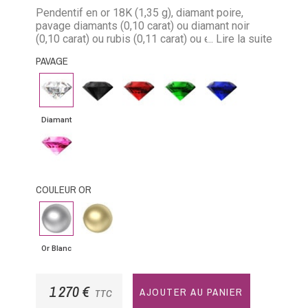
Pendentif en or 18K (1,35 g), diamant poire,
pavage diamants (0,10 carat) ou diamant noir
(0,10 carat) ou rubis (0,11 carat) ou émeraude
... Lire la suite
(0,09 carat) ou saphir (0,11 carat). Chaîne forçat
PAVAGE
limée en or 18K , longueur 40 cm et maillon de
0,09 mm.
Diamant
Diamant
Rubis
Emeraude
Saphir
noir
bleu
Diamant
Saphir
rose
COULEUR OR
Or
Or
Blanc
Jaune
Or Blanc
1 270 €
AJOUTER AU PANIER
TTC