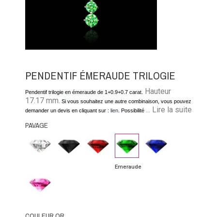
PENDENTIF ÉMERAUDE TRILOGIE
Hauteur
Pendentif trilogie en émeraude de 1+0.9+0.7 carat.
17.17 mm.
Si vous souhaitez une autre combinaison, vous pouvez
... Lire la suite
demander un devis en cliquant sur :
lien
. Possibilité de personnaliser
en diamant, diamant noir, rubis, saphir bleu ou saphir rose
PAVAGE
Diamant
Diamant
Rubis
Emeraude
Saphir
noir
bleu
Emeraude
Saphir
rose
COULEUR OR