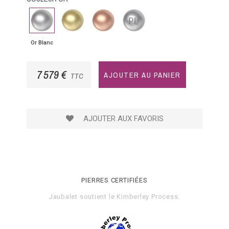
Or
Or
Or
Platine
Blanc
Jaune
Rose
Or Blanc
7 579 €
AJOUTER AU PANIER
TTC
AJOUTER AUX FAVORIS
PIERRES CERTIFIÉES
Jaubalet soutient le
Kimberley Process
.