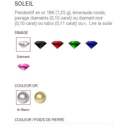
SOLEIL
Pendentif en or 18K (1,35 g), émeraude ronde,
pavage diamants (0,10 carat) ou diamant noir
(0,10 carat) ou rubis (0,11 carat) ou émeraude
... Lire la suite
(0,09 carat) ou saphir (0,11 carat). Chaîne forçat
PAVAGE
limée en or 18K , longueur 40 cm et maillon de
0,09 mm.
Diamant
Diamant
Rubis
Emeraude
Saphir
noir
bleu
Diamant
Saphir
rose
COULEUR OR
Or
Or
Blanc
Jaune
Or Blanc
COULEUR / POIDS DE PIERRE