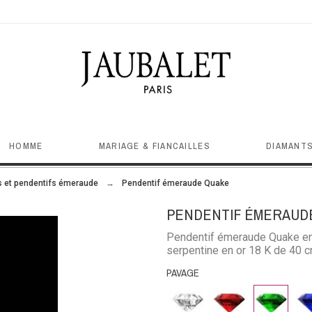
HOMME
MARIAGE & FIANCAILLES
DIAMANTS
rs et pendentifs émeraude
Pendentif émeraude Quake
PENDENTIF ÉMERAUD
Pendentif émeraude Quake en 
serpentine en or 18 K de 40 
PAVAGE
Diamant
Rubis
Emeraude
Sap
ble