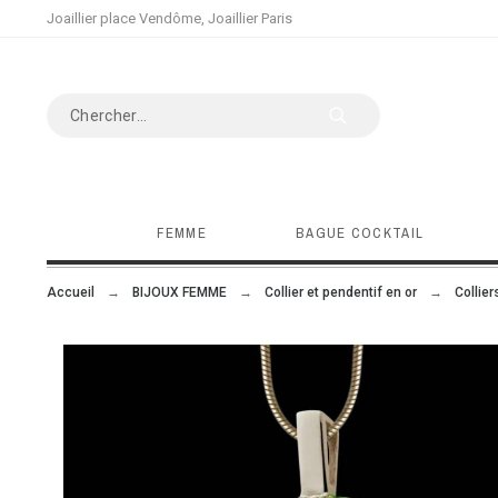
Joaillier place Vendôme, Joaillier Paris
FEMME
BAGUE COCKTAIL
Accueil
BIJOUX FEMME
Collier et pendentif en or
Collie