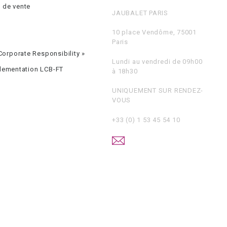
 de vente
JAUBALET PARIS
10 place Vendôme, 75001
Paris
orporate Responsibility »
Lundi au vendredi de 09h00
glementation LCB-FT
à 18h30
UNIQUEMENT SUR RENDEZ-
VOUS
+33 (0) 1 53 45 54 10