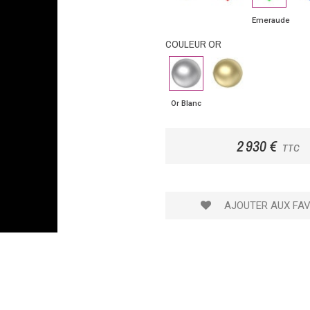
Emeraude
COULEUR OR
Or
Or
Blanc
Jaune
Or Blanc
2 930 €
TTC
AJOUTER AUX FAV