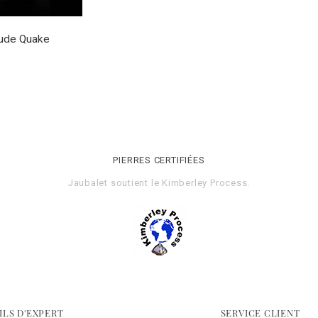
ude Quake
PIERRES CERTIFIÉES
Jaubalet soutient le
Kimberley Process
.
ILS D'EXPERT
SERVICE CLIENT