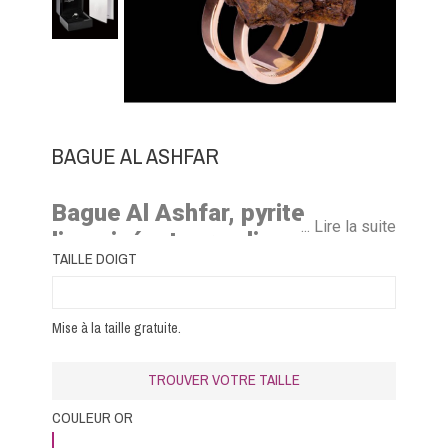
BAGUE AL ASHFAR
Bague Al Ashfar, pyrite
... Lire la suite
limonisée, tourmaline, péridot,
TAILLE DOIGT
citrine et or rouge, mon étoile
filante
Mise à la taille gratuite.
TROUVER VOTRE TAILLE
COULEUR OR
Or