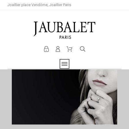
Joaillier place Vendôme, Joaillier Paris