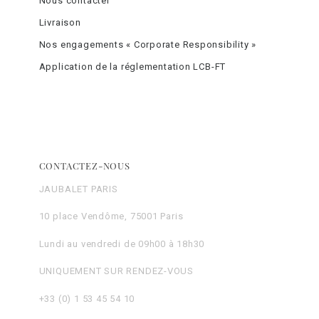
Nous contacter
Livraison
Nos engagements « Corporate Responsibility »
Application de la réglementation LCB-FT
CONTACTEZ-NOUS
JAUBALET PARIS
10 place Vendôme, 75001 Paris
Lundi au vendredi de 09h00 à 18h30
UNIQUEMENT SUR RENDEZ-VOUS
+33 (0) 1 53 45 54 10