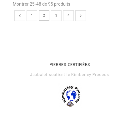
Montrer 25-48 de 95 produits
1
2
3
4
PIERRES CERTIFIÉES
Jaubalet soutient le
Kimberley Process
.