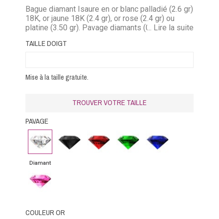
Bague diamant Isaure en or blanc palladié (2.6 gr)
18K, or jaune 18K (2.4 gr), or rose (2.4 gr) ou
platine (3.50 gr). Pavage diamants (0.30 carat)
... Lire la suite
diamant noir (0.30 carat), rubis (0.33 carat)
TAILLE DOIGT
émeraude (0.20 carat) saphir bleu (0.33 carat),
saphir rose (0.33 carat).
Mise à la taille gratuite.
TROUVER VOTRE TAILLE
PAVAGE
Diamant
Diamant
Rubis
Emeraude
Saphir
noir
bleu
Diamant
Saphir
rose
COULEUR OR