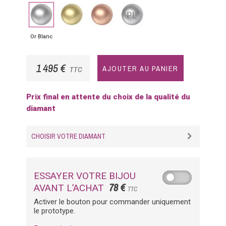
Or
Or
Or
Platine
Blanc
Jaune
Rose
Or Blanc
1 495 €
AJOUTER AU PANIER
TTC
Prix final en attente du choix de la qualité du
diamant
CHOISIR VOTRE DIAMANT
ESSAYER VOTRE BIJOU
78 €
AVANT L’ACHAT
TTC
Activer le bouton pour commander uniquement
le prototype.