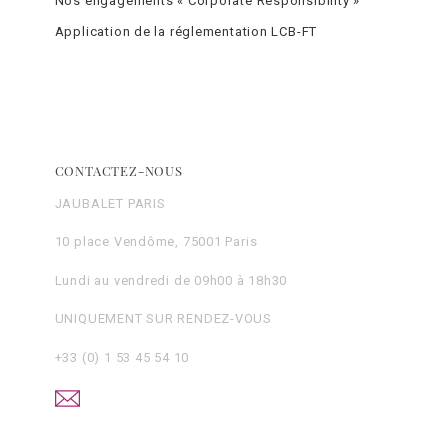
Nos engagements « Corporate Responsibility »
Application de la réglementation LCB-FT
CONTACTEZ-NOUS
JAUBALET PARIS
10 place Vendôme, 75001 Paris
Lundi au vendredi de 09h00 à 18h30
UNIQUEMENT SUR RENDEZ-VOUS
+33 (0) 1 53 45 54 10