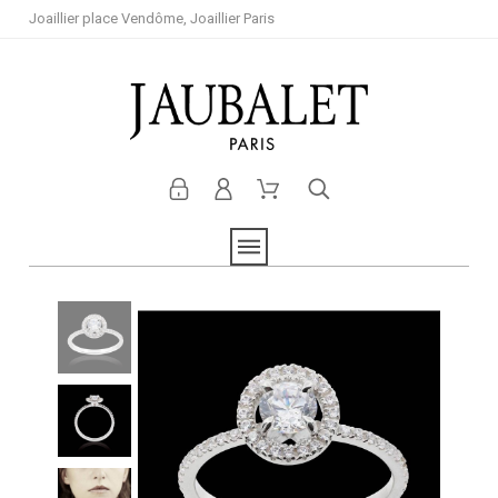
Joaillier place Vendôme, Joaillier Paris