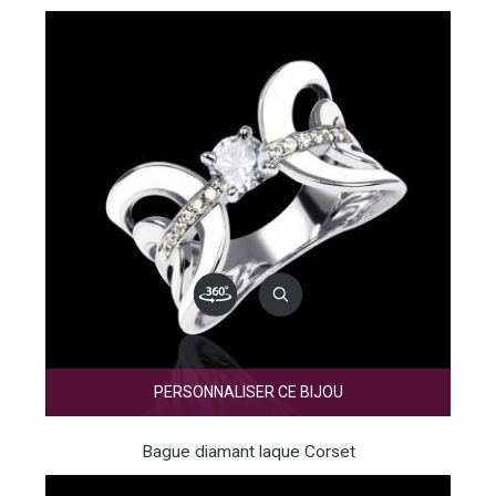
PERSONNALISER CE BIJOU
Bague diamant laque Corset