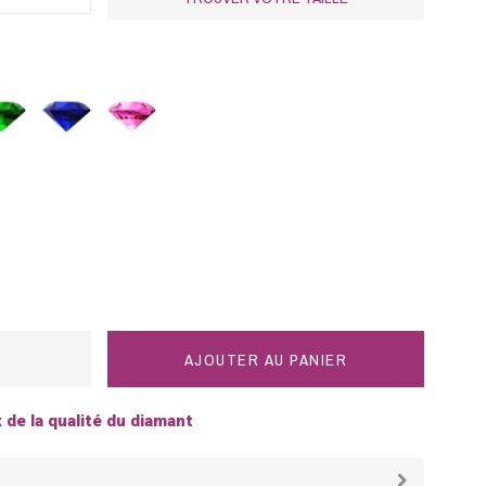
eraude
Saphir
Saphir
bleu
rose
AJOUTER AU PANIER
x de la qualité du diamant