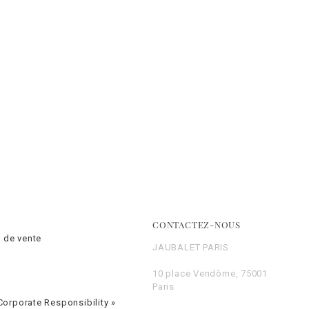
CONTACTEZ-NOUS
 de vente
JAUBALET PARIS
10 place Vendôme, 75001
Paris
orporate Responsibility »