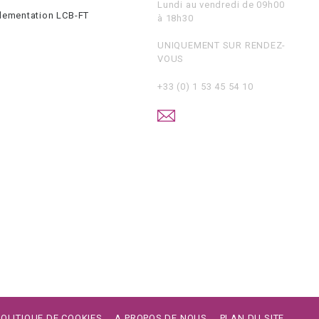
Lundi au vendredi de 09h00
glementation LCB-FT
à 18h30
UNIQUEMENT SUR RENDEZ-
VOUS
+33 (0) 1 53 45 54 10
POLITIQUE DE COOKIES
A PROPOS DE NOUS
PLAN DU SITE