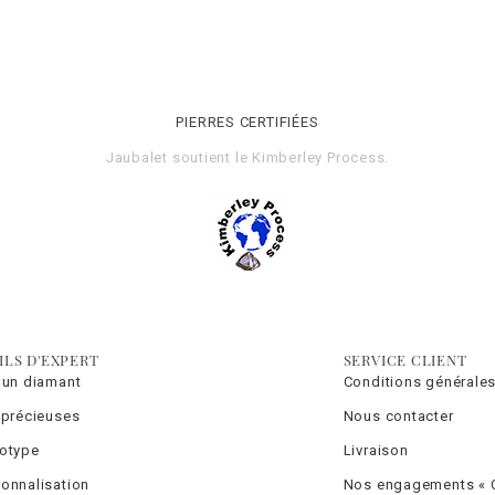
PIERRES CERTIFIÉES
Jaubalet soutient le
Kimberley Process
.
ILS D'EXPERT
SERVICE CLIENT
 un diamant
Conditions générales
 précieuses
Nous contacter
totype
Livraison
onnalisation
Nos engagements « C