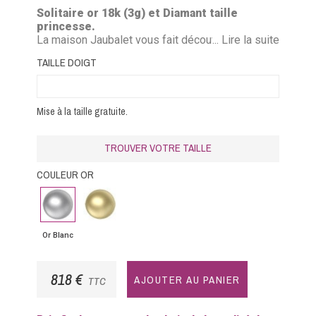
Solitaire or 18k (3g) et Diamant taille
princesse.
La maison Jaubalet vous fait découvrir sa bague
... Lire la suite
My love confectionnée par les mains expertes
TAILLE DOIGT
des joailliers de la place Vendôme.
Mise à la taille gratuite.
TROUVER VOTRE TAILLE
COULEUR OR
Or
Or
Blanc
Jaune
Or Blanc
818 €
AJOUTER AU PANIER
TTC