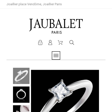
Joaillier place Vendôme, Joaillier Paris