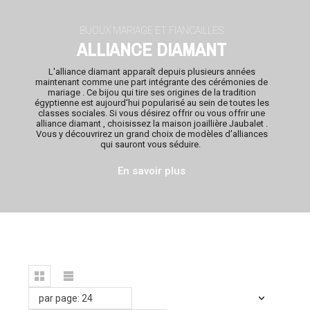
BIJOUX MARIAGE ET FIANCAILLES
ALLIANCE DIAMANT
L'alliance diamant
apparaît depuis plusieurs années
maintenant comme une part intégrante des cérémonies de
mariage . Ce bijou qui tire ses origines de la tradition
égyptienne est aujourd'hui popularisé au sein de toutes les
classes sociales. Si vous désirez offrir ou vous offrir une
alliance diamant , choisissez la maison joaillière Jaubalet .
Vous y découvrirez un grand choix de modèles d'alliances
qui sauront vous séduire.
En savoir plus
par page: 24