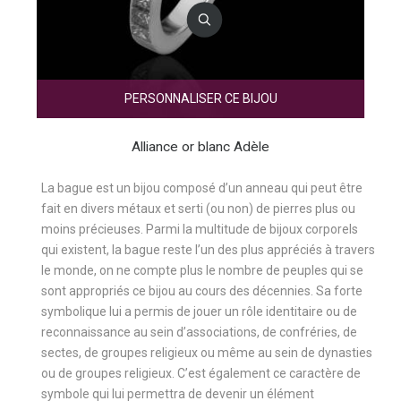
PERSONNALISER CE BIJOU
Alliance or blanc Adèle
La bague est un bijou composé d’un anneau qui peut être
fait en divers métaux et serti (ou non) de pierres plus ou
moins précieuses. Parmi la multitude de bijoux corporels
qui existent, la bague reste l’un des plus appréciés à travers
le monde, on ne compte plus le nombre de peuples qui se
sont appropriés ce bijou au cours des décennies. Sa forte
symbolique lui a permis de jouer un rôle identitaire ou de
reconnaissance au sein d’associations, de confréries, de
sectes, de groupes religieux ou même au sein de dynasties
ou de groupes religieux. C’est également ce caractère de
symbole qui lui permettra de devenir un élément