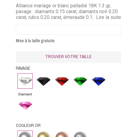
Alliance mariage or blanc palladié 18K 1.3 gr,
pavage : diamants 0.15 carat, diamants noir 0.20
carat, rubis 0.20 carat, émeraude 0.12 carat,
... Lire la suite
saphir bleu 0.20 carat, saphir rose 0.20 carat
Mise à la taille gratuite.
TROUVER VOTRE TAILLE
PAVAGE
Diamant
Diamant
Rubis
Emeraude
Saphir
noir
bleu
Diamant
Saphir
rose
COULEUR OR
Or
Or
Or
Platine