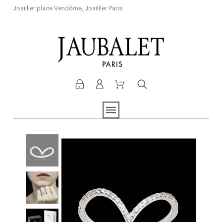
Joaillier place Vendôme, Joaillier Paris