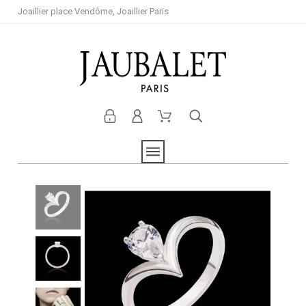
Joaillier place Vendôme, Joaillier Paris