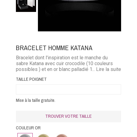
BRACELET HOMME KATANA
Bracelet dont l'inspiration est le manche du
sabre Katana avec cuir crocodile (10 couleurs
possibles ) et en or blanc palladié 18K (13.7 g),
... Lire la suite
or jaune (11 g) ou or rose (11 g)
TAILLE POIGNET
Mise à la taille gratuite.
TROUVER VOTRE TAILLE
COULEUR OR
Or
Or
Or