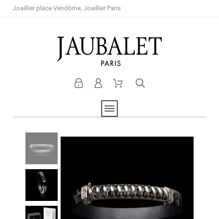
Joaillier place Vendôme, Joaillier Paris