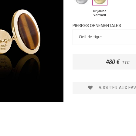
palladié
jaune
vermeil
vermeil
Or jaune
vermeil
PIERRES ORNEMENTALES
480 €
TTC
AJOUTER AUX FAV