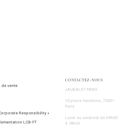
CONTACTEZ-NOUS
 de vente
JAUBALET PARIS
10 place Vendôme, 75001
Paris
orporate Responsibility »
Lundi au vendredi de 09h00
glementation LCB-FT
à 18h30