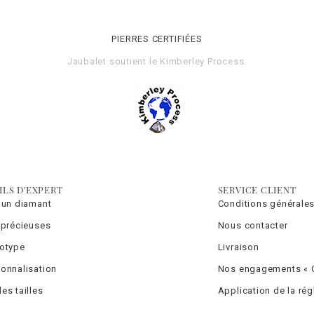
PIERRES CERTIFIÉES
Jaubalet soutient le
Kimberley Process
.
ILS D'EXPERT
SERVICE CLIENT
 un diamant
Conditions générales
 précieuses
Nous contacter
totype
Livraison
onnalisation
Nos engagements « C
es tailles
Application de la ré