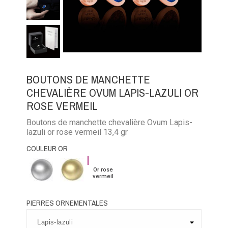
BOUTONS DE MANCHETTE
CHEVALIÈRE OVUM LAPIS-LAZULI OR
ROSE VERMEIL
Boutons de manchette chevalière Ovum Lapis-
lazuli or rose vermeil 13,4 gr
COULEUR OR
Or
Argent
Or
Or rose
rose
palladié
jaune
vermeil
vermeil
vermeil
PIERRES ORNEMENTALES