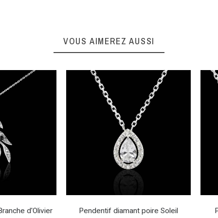
VOUS AIMEREZ AUSSI
ranche d'Olivier
Pendentif diamant poire Soleil
P