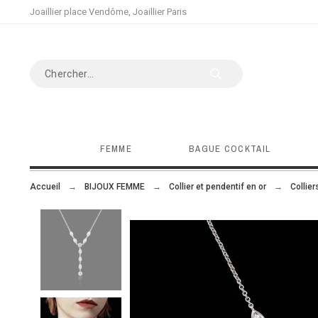
Joaillier place Vendôme, Joaillier Paris
FEMME
BAGUE COCKTAIL
Accueil
BIJOUX FEMME
Collier et pendentif en or
Collie