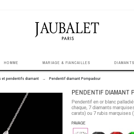
HOMME
MARIAGE & FIANCAILLES
DIAMANTS
rs et pendentifs diamant
Pendentif diamant Pompadour
PENDENTIF DIAMANT
Pendentif en or blanc palladié
chaque, 7 diamants marquises 
carats) ou 7 rubis marquises 
ou 7 saphirs marquises (1.10 
PAVAGE
Diamant
Diamant
Rubis
Em