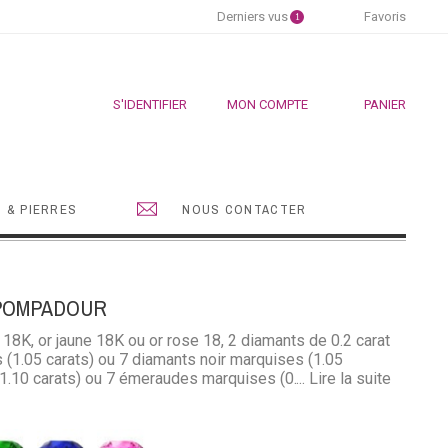
Derniers vus
Favoris
1
S'IDENTIFIER
MON COMPTE
PANIER
 & PIERRES
NOUS CONTACTER
 POMPADOUR
 18K, or jaune 18K ou or rose 18, 2 diamants de 0.2 carat
(1.05 carats) ou 7 diamants noir marquises (1.05
(1.10 carats) ou 7 émeraudes marquises (0.90 carats)
... Lire la suite
carats)
eraude
Saphir
Saphir