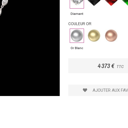
noir
Diamant
COULEUR OR
Or
Or
Or
Blanc
Jaune
Rose
Or Blanc
4 373 €
TTC
AJOUTER AUX FAV