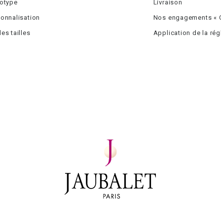
totype
Livraison
onnalisation
Nos engagements « C
es tailles
Application de la ré