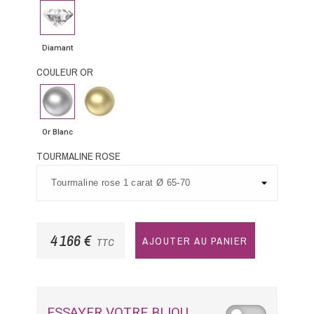
Diamant
Diamant
COULEUR OR
Or
Or
Blanc
Jaune
Or Blanc
TOURMALINE ROSE
4 166 €
AJOUTER AU PANIER
TTC
ESSAYER VOTRE BIJOU