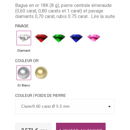
Bague en or 18K (8 g), pierre centrale émeraude
(0,60 carat, 0,80 carats et 1 carat) et pavage
diamants 0,70 carat, rubis 0.75 carat, émeraude
... Lire la suite
0.55 carat, saphir 0.75 carat
PAVAGE
Diamant
Rubis
Emeraude
Saphir
Saphir
bleu
rose
Diamant
COULEUR OR
Or
Or
Blanc
Jaune
Or Blanc
COULEUR / POIDS DE PIERRE