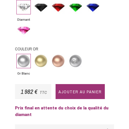
Diamant
Diamant
Rubis
Emeraude
Saphir
noir
bleu
Diamant
Saphir
rose
COULEUR OR
Or
Or
Or
Platine
Blanc
Jaune
Rose
Or Blanc
1 982 €
AJOUTER AU PANIER
TTC
Prix final en attente du choix de la qualité du
diamant