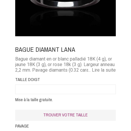
BAGUE DIAMANT LANA
Bague diamant en or blanc palladié 18K (4 g), or
jaune 18K (3 g), or rose 18k (3 g). Largeur anneau
2,2 mm. Pavage diamants (0.32 carat), diamant
... Lire la suite
noir (0.32 carat), émeraude (0.25 carat), rubis
TAILLE DOIGT
(0.35 carat, saphir (0.35 carat).
Mise à la taille gratuite.
TROUVER VOTRE TAILLE
PAVAGE