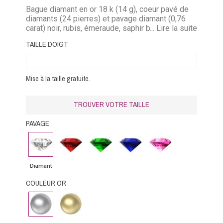
Bague diamant en or 18 k (14 g), coeur pavé de
diamants (24 pierres) et pavage diamant (0,76
carat) noir, rubis, émeraude, saphir bleu ou saphir
... Lire la suite
rose.
TAILLE DOIGT
Mise à la taille gratuite.
TROUVER VOTRE TAILLE
PAVAGE
Diamant
Rubis
Emeraude
Saphir
Saphir
bleu
rose
Diamant
COULEUR OR
Or
Or
Blanc
Jaune