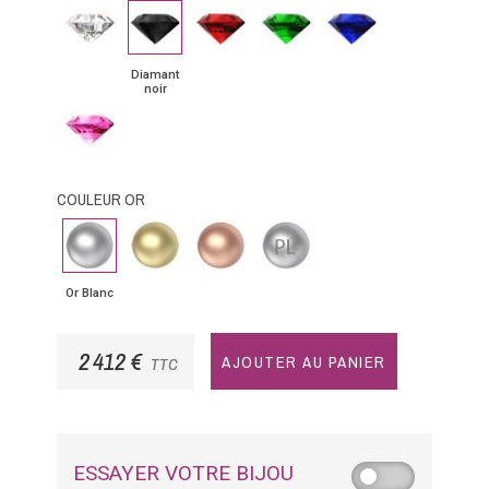
Diamant
Diamant
Rubis
Emeraude
Saphir
noir
bleu
Diamant
noir
Saphir
rose
COULEUR OR
Or
Or
Or
Platine
Blanc
Jaune
Rose
Or Blanc
2 412 €
AJOUTER AU PANIER
TTC
ESSAYER VOTRE BIJOU