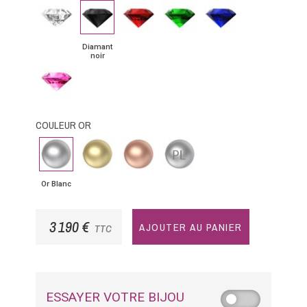
Diamant
Diamant
Rubis
Emeraude
Saphir
noir
bleu
Diamant
noir
Saphir
rose
COULEUR OR
Or
Or
Or
Platine
Blanc
Jaune
Rose
Or Blanc
3 190 €
AJOUTER AU PANIER
TTC
ESSAYER VOTRE BIJOU