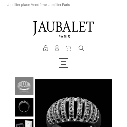
Joaillier place Vendôme, Joaillier Paris