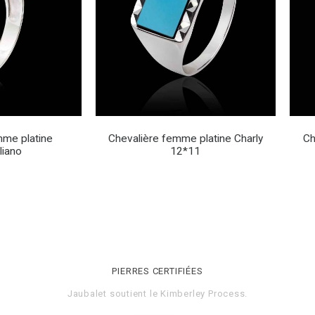
mme platine
Chevalière femme platine Charly
Ch
liano
12*11
PIERRES CERTIFIÉES
Jaubalet soutient le
Kimberley Process
.