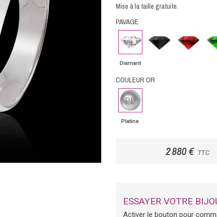
Mise à la taille gratuite.
PAVAGE
Diamant
Diamant
Rubis
Em
noir
Diamant
COULEUR OR
Platine
Platine
2 880 €
TTC
ESSAYER VOTRE BIJO
Activer le bouton pour comm