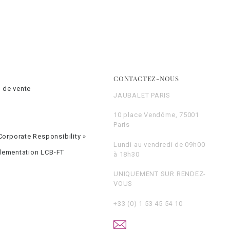
CONTACTEZ-NOUS
 de vente
JAUBALET PARIS
10 place Vendôme, 75001
Paris
orporate Responsibility »
Lundi au vendredi de 09h00
glementation LCB-FT
à 18h30
UNIQUEMENT SUR RENDEZ-
VOUS
+33 (0) 1 53 45 54 10