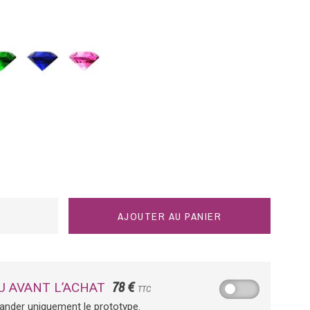
eraude
Saphir
Saphir
bleu
rose
AJOUTER AU PANIER
78 €
U AVANT L’ACHAT
TTC
ander uniquement le prototype.