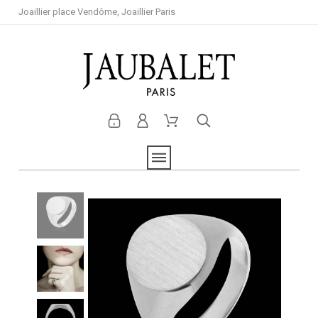
Joaillier place Vendôme, Joaillier Paris