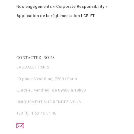
Nos engagements « Corporate Responsibility »
Application de la réglementation LCB-FT
CONTACTEZ-NOUS
JAUBALET PARIS
10 place Vendôme, 75001 Paris
Lundi au vendredi de 09h00 à 18h30
UNIQUEMENT SUR RENDEZ-VOUS
+33 (0) 1 53 45 54 10