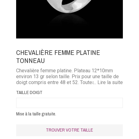
CHEVALIÈRE FEMME PLATINE
TONNEAU
Chevalière femme platine. Plateau 12*10mm
environ 13 gr selon taille. Prix pour une taille de
doigt compris entre 48 et 52. Toutes nos
... Lire la suite
chevalières sont pleines afin de vous assurer
TAILLE DOIGT
une meilleure qualité.
Mise à la taille gratuite.
TROUVER VOTRE TAILLE