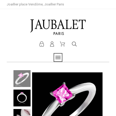
Joaillier place Vendôme, Joaillier Paris