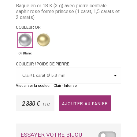
Bague en or 18 K (3 g) avec pierre centrale
saphir rose forme princese (1 carat, 1,5 carats et
2 carats)
COULEUR OR
Or
Or
Blanc
Jaune
Or Blanc
COULEUR / POIDS DE PIERRE
Visualiser la couleur :
Clair
-
Intense
2 330 €
AJOUTER AU PANIER
TTC
ESSAYER VOTRE BIJOU