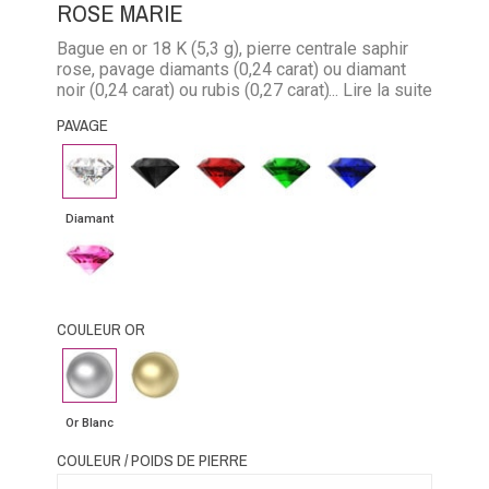
ROSE MARIE
Bague en or 18 K (5,3 g), pierre centrale saphir
rose, pavage diamants (0,24 carat) ou diamant
noir (0,24 carat) ou rubis (0,27 carat) ou
... Lire la suite
émeraude (0,19 carat) ou saphir bleu (0,27 carat)
PAVAGE
ou saphir rose (0,27 carat).
Diamant
Diamant
Rubis
Emeraude
Saphir
noir
bleu
Diamant
Saphir
rose
COULEUR OR
Or
Or
Blanc
Jaune
Or Blanc
COULEUR / POIDS DE PIERRE