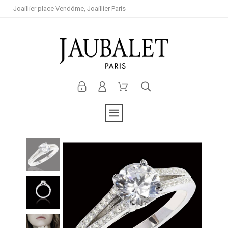
Joaillier place Vendôme, Joaillier Paris