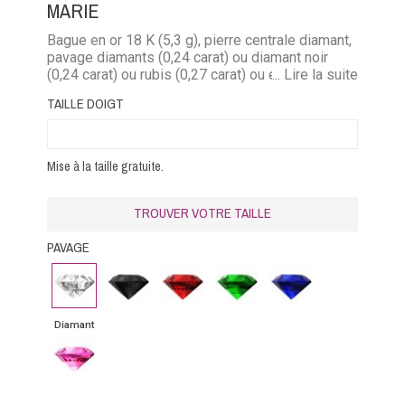
MARIE
Bague en or 18 K (5,3 g), pierre centrale diamant,
pavage diamants (0,24 carat) ou diamant noir
(0,24 carat) ou rubis (0,27 carat) ou émeraude
... Lire la suite
(0,19 carat) ou saphir bleu (0,27 carat) ou saphir
TAILLE DOIGT
rose (0,27 carat).
Mise à la taille gratuite.
TROUVER VOTRE TAILLE
PAVAGE
Diamant
Diamant
Rubis
Emeraude
Saphir
noir
bleu
Diamant
Saphir
rose