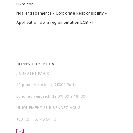
Livraison
Nos engagements « Corporate Responsibility »
Application de la réglementation LCB-FT
CONTACTEZ-NOUS
JAUBALET PARIS
10 place Vendôme, 75001 Paris
Lundi au vendredi de 09h00 à 18h30
UNIQUEMENT SUR RENDEZ-VOUS
+33 (0) 1 53 45 54 10