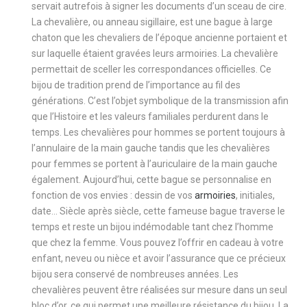
servait autrefois à signer les documents d’un sceau de cire.
La chevalière, ou anneau sigillaire, est une bague à large
chaton que les chevaliers de l’époque ancienne portaient et
sur laquelle étaient gravées leurs armoiries. La chevalière
permettait de sceller les correspondances officielles. Ce
bijou de tradition prend de l’importance au fil des
générations. C’est l’objet symbolique de la transmission afin
que l’Histoire et les valeurs familiales perdurent dans le
temps. Les chevalières pour hommes se portent toujours à
l’annulaire de la main gauche tandis que les chevalières
pour femmes se portent à l’auriculaire de la main gauche
également. Aujourd’hui, cette bague se personnalise en
fonction de vos envies : dessin de vos
armoiries
, initiales,
date... Siècle après siècle, cette fameuse bague traverse le
temps et reste un bijou indémodable tant chez l’homme
que chez la femme. Vous pouvez l’offrir en cadeau à votre
enfant, neveu ou nièce et avoir l’assurance que ce précieux
bijou sera conservé de nombreuses années. Les
chevalières peuvent être réalisées sur mesure dans un seul
bloc d’or, ce qui permet une meilleure résistance du bijou. La