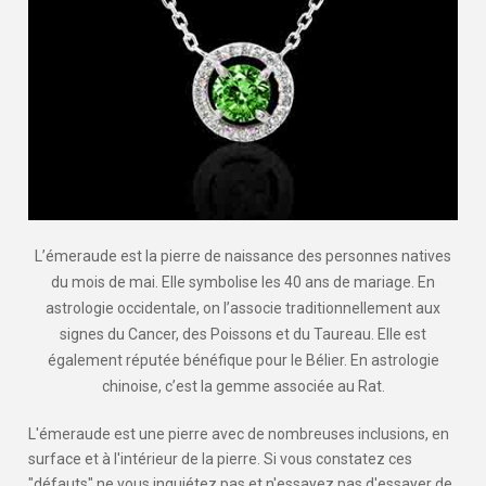
L’émeraude est la pierre de naissance des personnes natives
du mois de mai. Elle symbolise les 40 ans de mariage. En
astrologie occidentale, on l’associe traditionnellement aux
signes du Cancer, des Poissons et du Taureau. Elle est
également réputée bénéfique pour le Bélier. En astrologie
chinoise, c’est la gemme associée au Rat.
L'émeraude est une pierre avec de nombreuses inclusions, en
surface et à l'intérieur de la pierre. Si vous constatez ces
"défauts" ne vous inquiétez pas et n'essayez pas d'essayer de