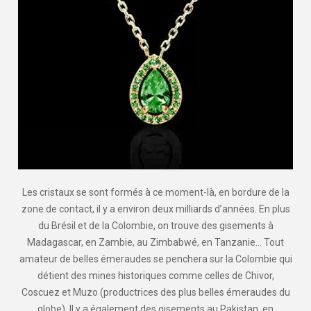
Les cristaux se sont formés à ce moment-là, en bordure de la
zone de contact, il y a environ deux milliards d’années. En plus
du Brésil et de la Colombie, on trouve des gisements à
Madagascar, en Zambie, au Zimbabwé, en Tanzanie… Tout
amateur de belles émeraudes se penchera sur la Colombie qui
détient des mines historiques comme celles de Chivor,
Coscuez et Muzo (productrices des plus belles émeraudes du
globe). Il y a également des gisements au Pakistan, en