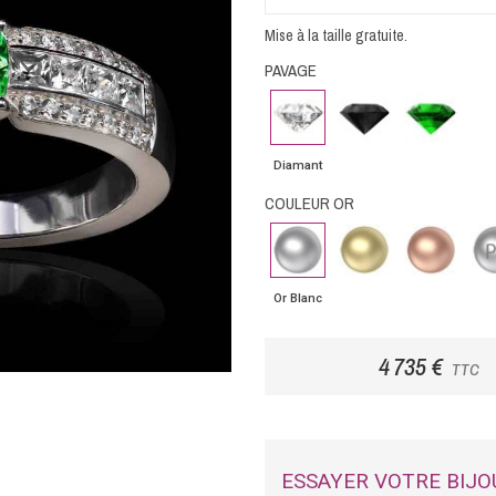
Mise à la taille gratuite.
PAVAGE
Diamant
Diamant
Emeraude
noir
Diamant
COULEUR OR
Or
Or
Or
Pla
Blanc
Jaune
Rose
Or Blanc
4 735 €
TTC
ESSAYER VOTRE BIJO