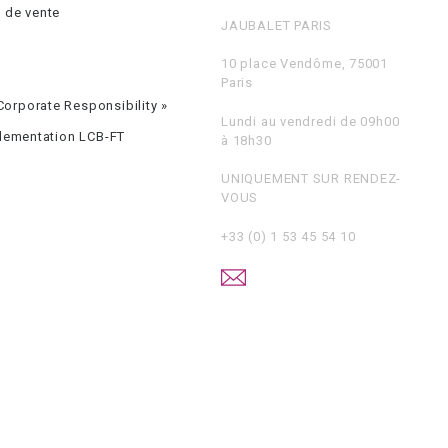
 de vente
JAUBALET PARIS
10 place Vendôme, 75001
Paris
orporate Responsibility »
Lundi au vendredi de 09h00
glementation LCB-FT
à 18h30
UNIQUEMENT SUR RENDEZ-
VOUS
+33 (0) 1 53 45 54 10