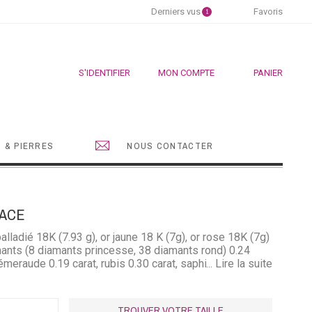
Derniers vus
Favoris
1
S'IDENTIFIER
MON COMPTE
PANIER
 & PIERRES
NOUS CONTACTER
ACE
ladié 18K (7.93 g), or jaune 18 K (7g), or rose 18K (7g)
mants (8 diamants princesse, 38 diamants rond) 0.24
 émeraude 0.19 carat, rubis 0.30 carat, saphir 0.30 carat.
... Lire la suite
TROUVER VOTRE TAILLE