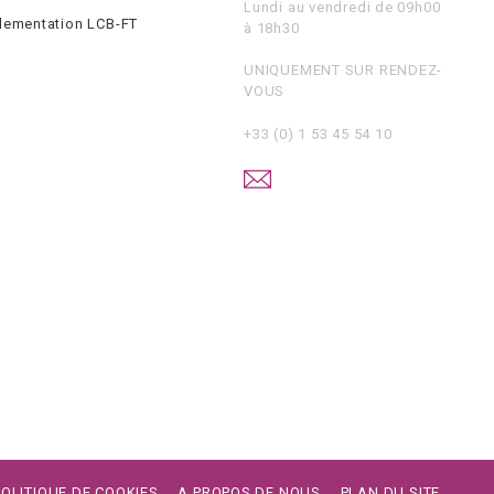
Lundi au vendredi de 09h00
glementation LCB-FT
à 18h30
UNIQUEMENT SUR RENDEZ-
VOUS
+33 (0) 1 53 45 54 10
POLITIQUE DE COOKIES
A PROPOS DE NOUS
PLAN DU SITE