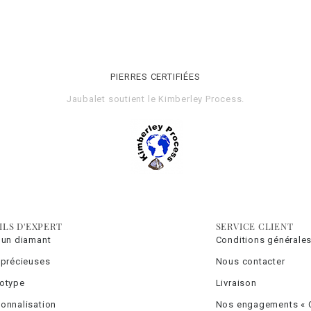
PIERRES CERTIFIÉES
Jaubalet soutient le
Kimberley Process
.
ILS D'EXPERT
SERVICE CLIENT
 un diamant
Conditions générales
 précieuses
Nous contacter
totype
Livraison
onnalisation
Nos engagements « C