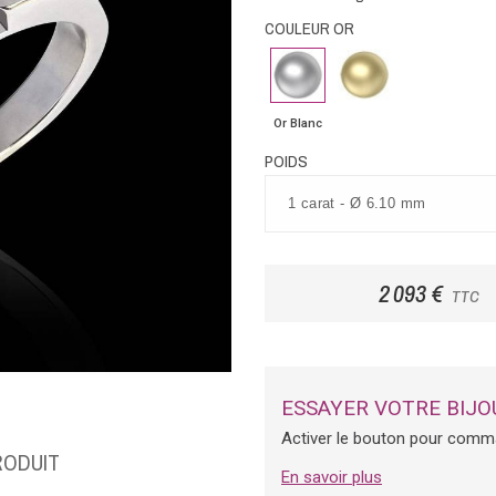
COULEUR OR
Or
Or
Blanc
Jaune
Or Blanc
POIDS
2 093 €
TTC
ESSAYER VOTRE BIJO
Activer le bouton pour comm
RODUIT
En savoir plus