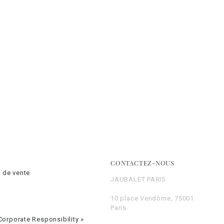
CONTACTEZ-NOUS
 de vente
JAUBALET PARIS
10 place Vendôme, 75001
Paris
orporate Responsibility »