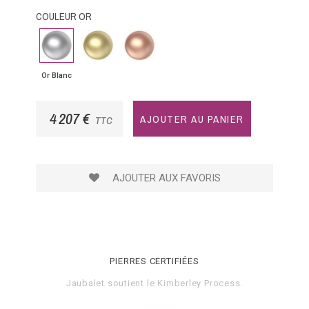
COULEUR OR
Or
Or
Or
Blanc
Jaune
Rose
Or Blanc
4 207 €
AJOUTER AU PANIER
TTC
AJOUTER AUX FAVORIS
PIERRES CERTIFIÉES
Jaubalet soutient le
Kimberley Process
.