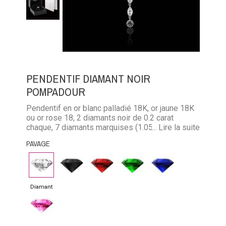
PENDENTIF DIAMANT NOIR
POMPADOUR
Pendentif en or blanc palladié 18K, or jaune 18K
ou or rose 18, 2 diamants noir de 0.2 carat
chaque, 7 diamants marquises (1.05 carats) ou 7
... Lire la suite
diamants noir marquises (1.05 carats) ou 7 rubis
PAVAGE
marquises (1.10 carats) ou 7 émeraudes
marquises (0.90 carats) ou 7 saphirs marquises
Diamant
Diamant
Rubis
Emeraude
Saphir
(1.10 carats)
noir
bleu
Diamant
Saphir
rose