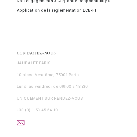
Nos engagements « Corporate Responsibility »
Application de la réglementation LCB-FT
CONTACTEZ-NOUS
JAUBALET PARIS
10 place Vendôme, 75001 Paris
Lundi au vendredi de 09h00 à 18h30
UNIQUEMENT SUR RENDEZ-VOUS
+33 (0) 1 53 45 54 10