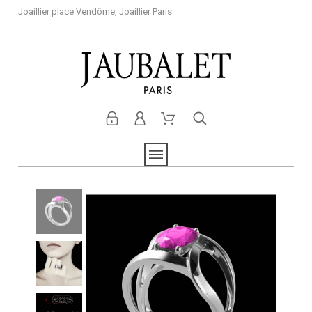
Joaillier place Vendôme, Joaillier Paris