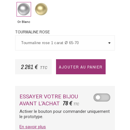
Or
Or
Blanc
Jaune
Or Blanc
TOURMALINE ROSE
2 261 €
AJOUTER AU PANIER
TTC
ESSAYER VOTRE BIJOU
78 €
AVANT L’ACHAT
TTC
Activer le bouton pour commander uniquement
le prototype.
En savoir plus