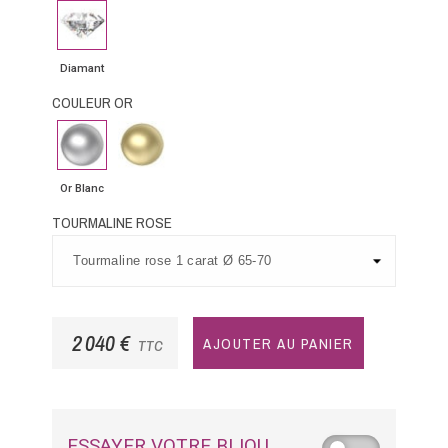
Diamant
Diamant
COULEUR OR
Or
Or
Blanc
Jaune
Or Blanc
TOURMALINE ROSE
2 040 €
AJOUTER AU PANIER
TTC
ESSAYER VOTRE BIJOU