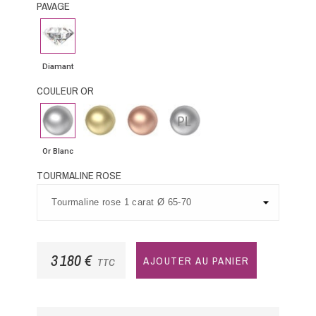
PAVAGE
Diamant
Diamant
COULEUR OR
Or
Or
Or
Platine
Blanc
Jaune
Rose
Or Blanc
TOURMALINE ROSE
3 180 €
AJOUTER AU PANIER
TTC