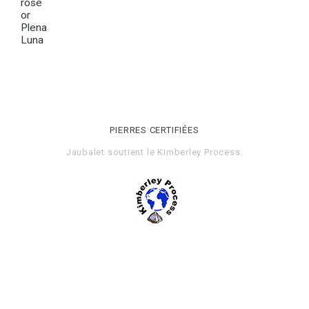
rose
or
Plena
Luna
PIERRES CERTIFIÉES
Jaubalet soutient le
Kimberley Process
.