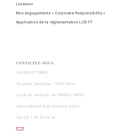
Livraison
Nos engagements « Corporate Responsibility »
Application de la réglementation LCB-FT
CONTACTEZ-NOUS
JAUBALET PARIS
10 place Vendôme, 75001 Paris
Lundi au vendredi de 09h00 à 18h30
UNIQUEMENT SUR RENDEZ-VOUS
+33 (0) 1 53 45 54 10