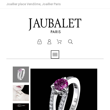
Joaillier place Vendôme, Joaillier Paris