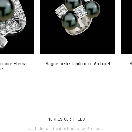
i noire Eternal
Bague perle Tahiti noire Archipel
B
er
PIERRES CERTIFIÉES
Jaubalet soutient le
Kimberley Process
.