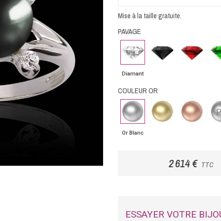
Mise à la taille gratuite.
PAVAGE
Diamant
Diamant
Rubis
Em
noir
Diamant
COULEUR OR
Or
Or
Or
Pla
Blanc
Jaune
Rose
Or Blanc
2 614 €
TTC
ESSAYER VOTRE BIJO