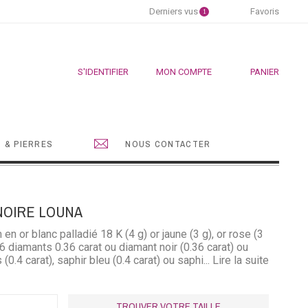
Derniers vus
Favoris
1
S'IDENTIFIER
MON COMPTE
PANIER
 & PIERRES
NOUS CONTACTER
NOIRE LOUNA
n or blanc palladié 18 K (4 g) or jaune (3 g), or rose (3
 6 diamants 0.36 carat ou diamant noir (0.36 carat) ou
(0.4 carat), saphir bleu (0.4 carat) ou saphir rose (0.4
... Lire la suite
TROUVER VOTRE TAILLE