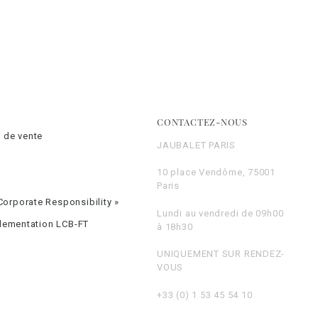
CONTACTEZ-NOUS
 de vente
JAUBALET PARIS
10 place Vendôme, 75001
Paris
orporate Responsibility »
Lundi au vendredi de 09h00
glementation LCB-FT
à 18h30
UNIQUEMENT SUR RENDEZ-
VOUS
+33 (0) 1 53 45 54 10