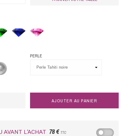
eraude
Saphir
Saphir
bleu
rose
PERLE
tine
AJOUTER AU PANIER
78 €
U AVANT L’ACHAT
TTC