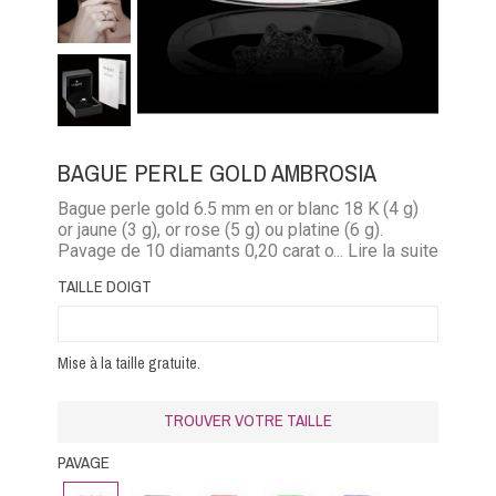
BAGUE PERLE GOLD AMBROSIA
Bague perle gold 6.5 mm en or blanc 18 K (4 g)
or jaune (3 g), or rose (5 g) ou platine (6 g).
Pavage de 10 diamants 0,20 carat ou diamant
... Lire la suite
noir (0,20 carat) ou émeraude (0,16 carat) ou
TAILLE DOIGT
rubis (0,25 carat), saphir bleu (0,25 carat) ou
saphir rose (0,25 carat)
Mise à la taille gratuite.
TROUVER VOTRE TAILLE
PAVAGE
Diamant
Diamant
Rubis
Emeraude
Saphir