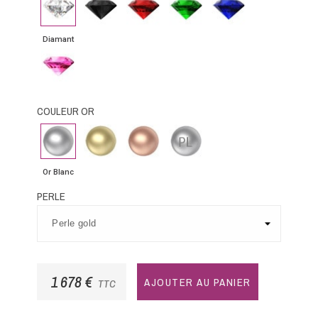
noir
bleu
Diamant
Saphir
rose
COULEUR OR
Or
Or
Or
Platine
Blanc
Jaune
Rose
Or Blanc
PERLE
1 678 €
AJOUTER AU PANIER
TTC