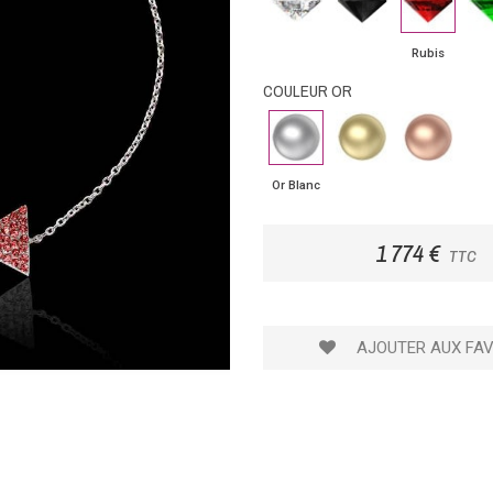
noir
Rubis
COULEUR OR
Or
Or
Or
Blanc
Jaune
Rose
Or Blanc
1 774 €
TTC
AJOUTER AUX FAV