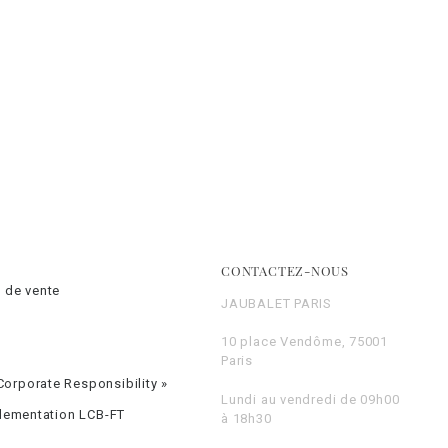
CONTACTEZ-NOUS
 de vente
JAUBALET PARIS
10 place Vendôme, 75001
Paris
orporate Responsibility »
Lundi au vendredi de 09h00
glementation LCB-FT
à 18h30