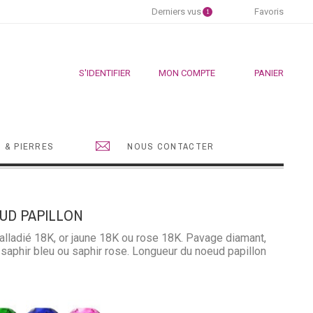
Derniers vus
Favoris
1
S'IDENTIFIER
MON COMPTE
PANIER
 & PIERRES
NOUS CONTACTER
UD PAPILLON
palladié 18K, or jaune 18K ou rose 18K. Pavage diamant,
 saphir bleu ou saphir rose. Longueur du noeud papillon
eraude
Saphir
Saphir