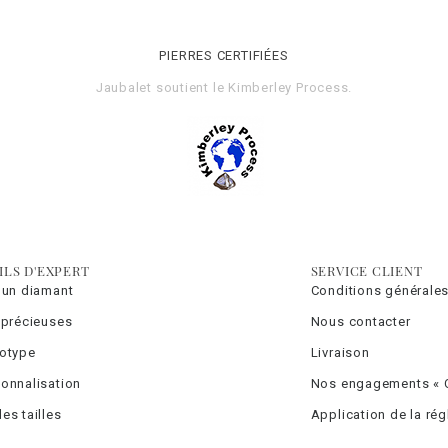
PIERRES CERTIFIÉES
Jaubalet soutient le
Kimberley Process
.
ILS D'EXPERT
SERVICE CLIENT
 un diamant
Conditions générales
 précieuses
Nous contacter
totype
Livraison
onnalisation
Nos engagements « C
es tailles
Application de la ré