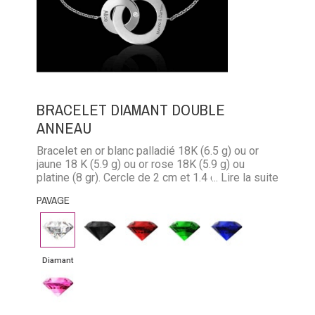
BRACELET DIAMANT DOUBLE
ANNEAU
Bracelet en or blanc palladié 18K (6.5 g) ou or
jaune 18 K (5.9 g) ou or rose 18K (5.9 g) ou
platine (8 gr). Cercle de 2 cm et 1.4 cm à
... Lire la suite
personaliser avec les prénoms de votre choix.
PAVAGE
Un diamant de 0.035 carat
Diamant
Diamant
Rubis
Emeraude
Saphir
noir
bleu
Diamant
Saphir
rose