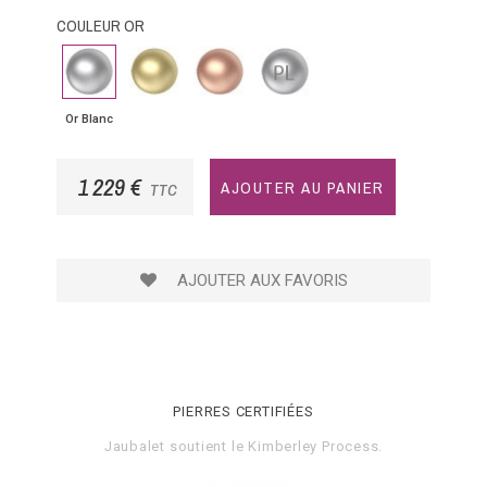
COULEUR OR
Or
Or
Or
Platine
Blanc
Jaune
Rose
Or Blanc
1 229 €
AJOUTER AU PANIER
TTC
AJOUTER AUX FAVORIS
PIERRES CERTIFIÉES
Jaubalet soutient le
Kimberley Process
.