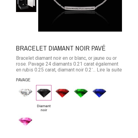
BRACELET DIAMANT NOIR PAVÉ
Bracelet diamant noir en or blanc, or jaune ou or
rose. Pavage 24 diamants 0.21 carat également
en rubis 0.25 carat, diamant noir 0.21 carat,
... Lire la suite
émeraude 0.18 carat et saphir 0.25 carat.
PAVAGE
Fabrication dans nos ateliers
Diamant
Diamant
Rubis
Emeraude
Saphir
noir
bleu
Diamant
noir
Saphir
rose