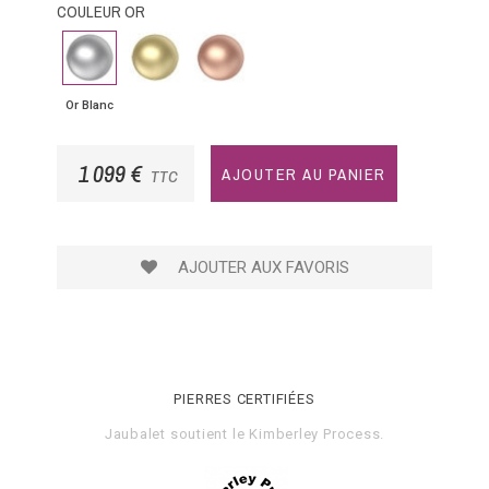
COULEUR OR
Or
Or
Or
Blanc
Jaune
Rose
Or Blanc
1 099 €
AJOUTER AU PANIER
TTC
AJOUTER AUX FAVORIS
PIERRES CERTIFIÉES
Jaubalet soutient le
Kimberley Process
.